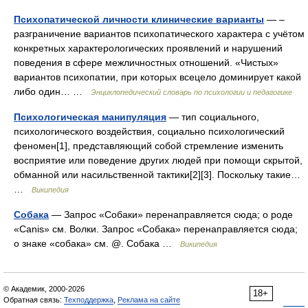
Психопатической личности клинические варианты
— –
разграничение вариантов психопатического характера с учётом
конкретных характерологических проявлений и нарушений
поведения в сфере межличностных отношений. «Чистых»
вариантов психопатии, при которых всецело доминирует какой
либо один… …
Энциклопедический словарь по психологии и педагогике
Психологическая манипуляция
— тип социального,
психологического воздействия, социально психологический
феномен[1], представляющий собой стремление изменить
восприятие или поведение других людей при помощи скрытой,
обманной или насильственной тактики[2][3]. Поскольку такие…
…
Википедия
Собака
— Запрос «Собаки» перенаправляется сюда; о роде
«Canis» см. Волки. Запрос «Собака» перенаправляется сюда;
о знаке «собака» см. @. Собака …
Википедия
© Академик, 2000-2026
18+
Обратная связь:
Техподдержка
,
Реклама на сайте