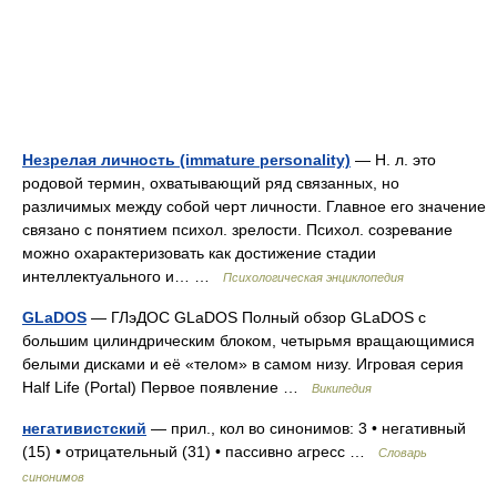
Незрелая личность (immature personality)
— Н. л. это
родовой термин, охватывающий ряд связанных, но
различимых между собой черт личности. Главное его значение
связано с понятием психол. зрелости. Психол. созревание
можно охарактеризовать как достижение стадии
интеллектуального и… …
Психологическая энциклопедия
GLaDOS
— ГЛэДОС GLaDOS Полный обзор GLaDOS с
большим цилиндрическим блоком, четырьмя вращающимися
белыми дисками и её «телом» в самом низу. Игровая серия
Half Life (Portal) Первое появление …
Википедия
негативистский
— прил., кол во синонимов: 3 • негативный
(15) • отрицательный (31) • пассивно агресс …
Словарь
синонимов